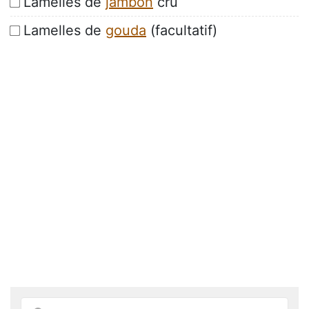
Lamelles de
jambon
cru
Lamelles de
gouda
(facultatif)