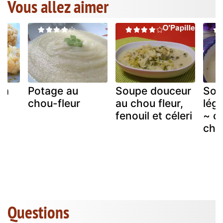
Vous allez aimer
 à
Potage au
Soupe douceur
Sou
chou-fleur
au chou fleur,
lég
fenouil et céleri
~ c
cho
Questions