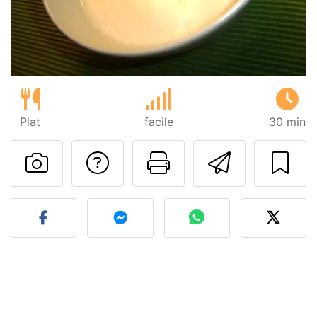
Plat
facile
30 min
Poser une question
Imprimer cet
Envoyer
Publier votre photo de cet