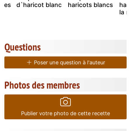
uges
d`haricot blanc
haricots blancs
hari
la 
Questions
Poser une question à l'auteur
Photos des membres
Publier votre photo de cette recette