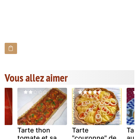
Vous allez aimer
Tarte thon
Tarte
Tart
tomate et sa
"couronne" de
au t