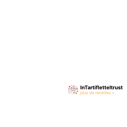
InTartifletteItrust