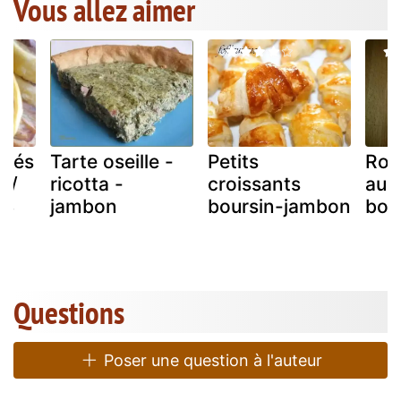
Vous allez aimer
oulés
Tarte oseille -
Petits
Roul
 /
ricotta -
croissants
au 
 3
jambon
boursin-jambon
bou
Questions
Poser une question à l'auteur