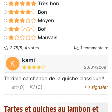
Très bon !
Bon
Moyen
Bof
Mauvais
3.75/5, 4 votes
1 commentaire
kami
K
20/01/2009
Terrible ca change de la quiche classique!!
I apreciate
I do not appreciate
signaler
Tartes et quiches au jambon et