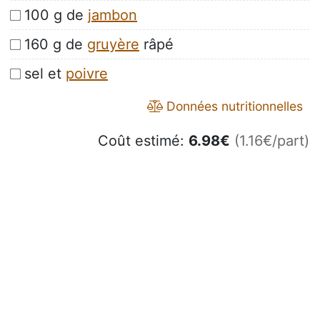
100 g de
jambon
160 g de
gruyère
râpé
sel et
poivre
Données nutritionnelles
Coût estimé:
6.98
€
(1.16€/part)