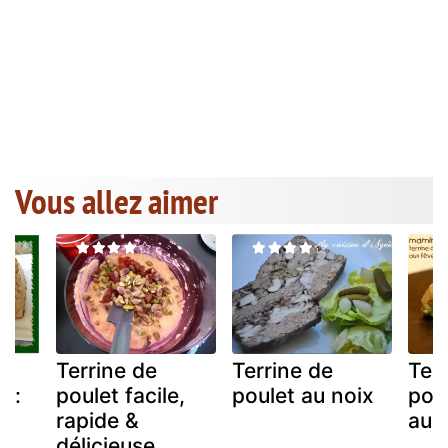
Vous allez aimer
Terrine de
Terrine de
Ter
s :
poulet facile,
poulet au noix
pou
,
rapide &
aux
délicieuse