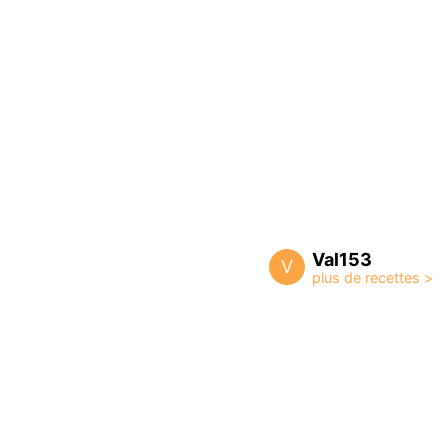
Val153
V