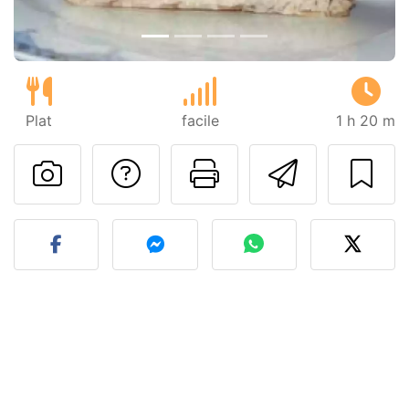
Plat
facile
1 h 20 m
Poser une question
Imprimer cet
Envoyer
Publier votre photo de cet