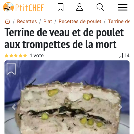
Recettes
Plat
Recettes de poulet
Terrine de 
Terrine de veau et de poulet
aux trompettes de la mort
Précédent
Suiv