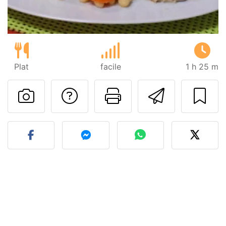
Plat
facile
1 h 25 m
Poser une question
Imprimer cet
Envoyer
Publier votre photo de cet