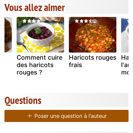
Vous allez aimer
Comment cuire
Haricots rouges
Har
des haricots
frais
l'a
ls
rouges ?
mo
Questions
Poser une question à l'auteur