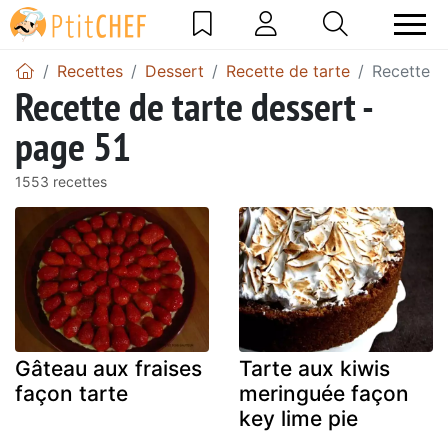
Recettes
Dessert
Recette de tarte
Recette d
Recette de tarte dessert -
page 51
1553 recettes
Gâteau aux fraises
Tarte aux kiwis
façon tarte
meringuée façon
key lime pie