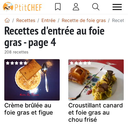
Recettes
Entrée
Recette de foie gras
Recette
Recettes d'entrée au foie
gras - page 4
208 recettes
Crème brûlée au
Croustillant canard
foie gras et figue
et foie gras au
chou frisé