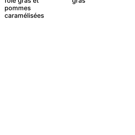
foie gras et
gras
pommes
caramélisées