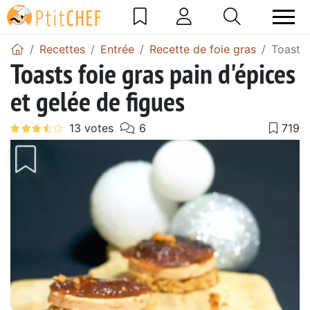
Recettes
Entrée
Recette de foie gras
Toasts 
Toasts foie gras pain d'épices
et gelée de figues