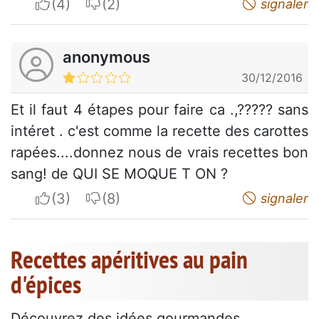
I apreciate
I do not appreciate
signaler
anonymous
30/12/2016
Et il faut 4 étapes pour faire ca .,????? sans
intéret . c'est comme la recette des carottes
rapées....donnez nous de vrais recettes bon
sang! de QUI SE MOQUE T ON ?
I apreciate
I do not appreciate
signaler
Recettes apéritives au pain
d'épices
Découvrez des idées gourmandes