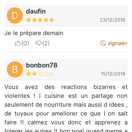
daufin
D
23/12/2018
Je le prépare demain
I apreciate
I do not appreciate
signaler
bonbon78
B
15/12/2018
Vous avez des reactions bizarres et
violentes ! l cuisine est un partage non
seulement de nourriture mais aussi d idees ,
de tuyaux pour ameliorer ce que l on sait
faire !! calmez vous donc et apprenez a
tolerer les autres !! bon noel quand meme a