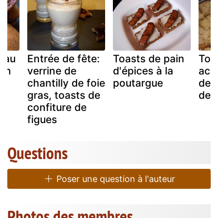
 au
Entrée de fête:
Toasts de pain
Toas
ain
verrine de
d'épices à la
acc
chantilly de foie
poutargue
de 
gras, toasts de
de 
confiture de
figues
Questions
Poser une question à l'auteur
Photos des membres