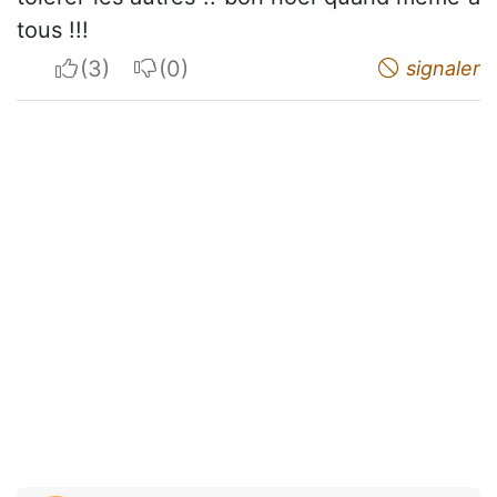
tous !!!
I apreciate
I do not appreciate
signaler