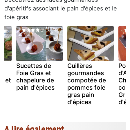
d'apéritifs associant le pain d'épices et le
foie gras
n
Sucettes de
Cuillères
Po
Foie Gras et
gourmandes
d'A
s et
chapelure de
compotée de
Cho
pain d'épices
pommes foie
coe
gras pain
Gra
d'épices
d'é
A lire également