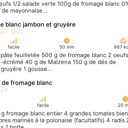
eufs 1/2 salade verte 100g de fromage blanc 0
é de mayonnaise...
e blanc jambon et gruyère
facile
50 min
667 kc
 pâte feuilletée 500 g de fromage blanc 2 oeuf
mi-écrémé 40 g de Maïzena 150 g de dés de
gruyère 1 gousse...
s de fromage blanc
facile
20 m
 g fromage blanc entier 4 grandes tomates bien
s marinés à la polonaise (facultatifs) 4 radis 
 1 botte...