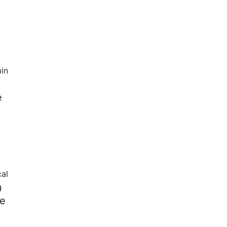
in
e
cal
0
de