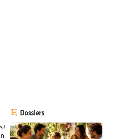
Dossiers
al
on