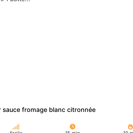
r sauce fromage blanc citronnée
facile
15 min
10 m