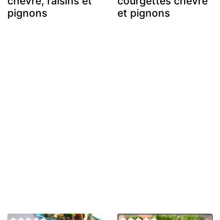
chèvre, raisins et
courgettes chèvre
pignons
et pignons