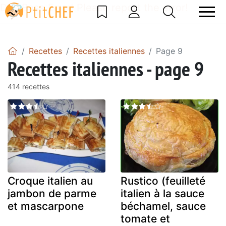
DataBase Error! Please report the error!
Recettes
Recettes italiennes
Page 9
Recettes italiennes - page 9
414 recettes
Croque italien au
Rustico (feuilleté
jambon de parme
italien à la sauce
et mascarpone
béchamel, sauce
tomate et