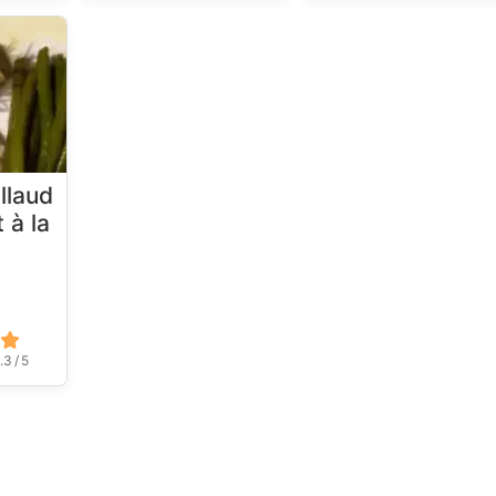
illaud
 à la
.3 / 5