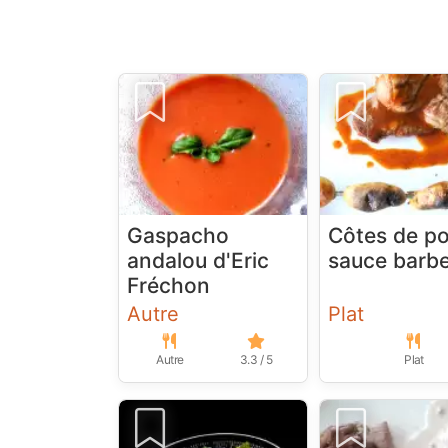
Gaspacho
Côtes de p
andalou d'Eric
sauce barb
Fréchon
Autre
Plat
Autre
3.3 / 5
Plat