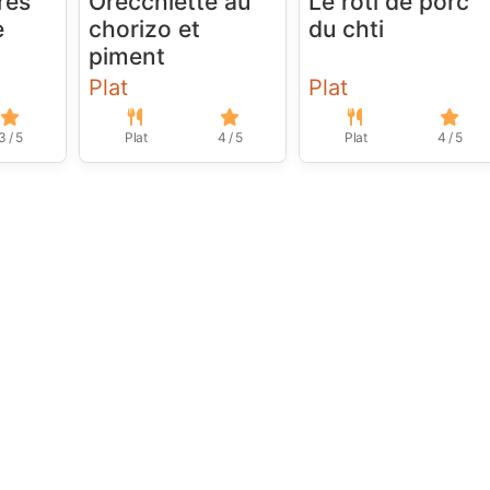
rés
Orecchiette au
Le rôti de porc
e
chorizo et
du chti
piment
Plat
Plat
3 / 5
Plat
4 / 5
Plat
4 / 5