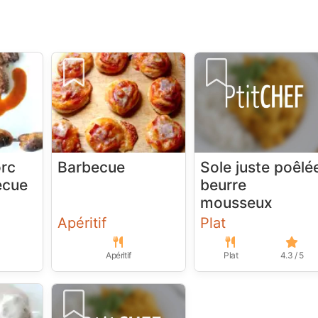
orc
Barbecue
Sole juste poêlé
ecue
beurre
mousseux
Apéritif
Plat
Apéritif
Plat
4.3 / 5