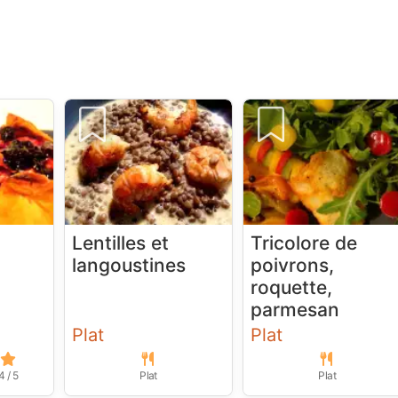
Lentilles et
Tricolore de
langoustines
poivrons,
roquette,
parmesan
Plat
Plat
4 / 5
Plat
Plat