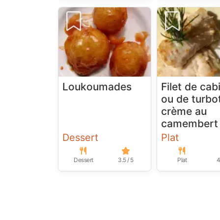
Loukoumades
Filet de cab
ou de turbot
crème au
camembert
Dessert
Plat
Dessert
3.5 / 5
Plat
4