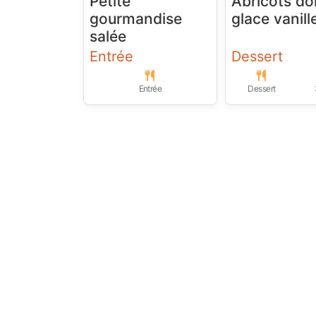
Petite
Abricots do
gourmandise
glace vanill
salée
Entrée
Dessert
Entrée
Dessert