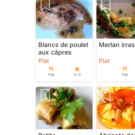
Blancs de poulet
Merlan irras
aux câpres
Plat
Plat
Plat
4 / 5
Plat