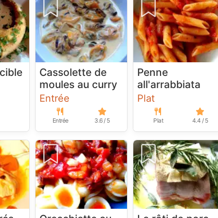
cible
Cassolette de
Penne
moules au curry
all'arrabbiata
Entrée
Plat
Entrée
3.6 / 5
Plat
4.4 / 5