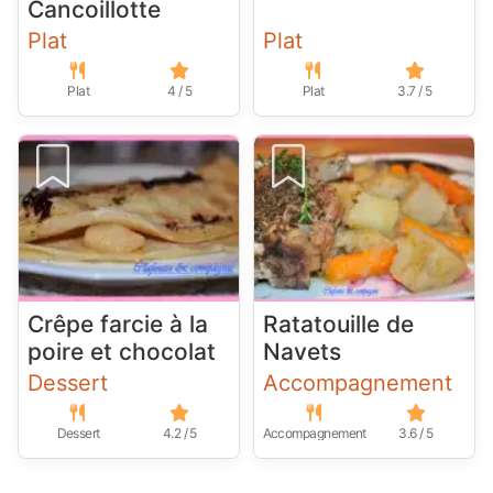
Cancoillotte
Plat
Plat
Plat
4 / 5
Plat
3.7 / 5
Crêpe farcie à la
Ratatouille de
poire et chocolat
Navets
Dessert
Accompagnement
Dessert
4.2 / 5
Accompagnement
3.6 / 5