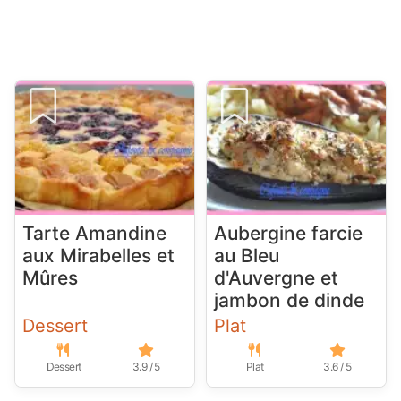
Tarte Amandine
Aubergine farcie
aux Mirabelles et
au Bleu
Mûres
d'Auvergne et
jambon de dinde
Dessert
Plat
Dessert
3.9 / 5
Plat
3.6 / 5