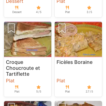
Dessert
Plat
Dessert
4 / 5
Plat
3 / 5
Croque
Ficèles Boraine
Choucroute et
Tartiflette
Plat
Plat
Plat
5 / 5
Plat
2.7 / 5