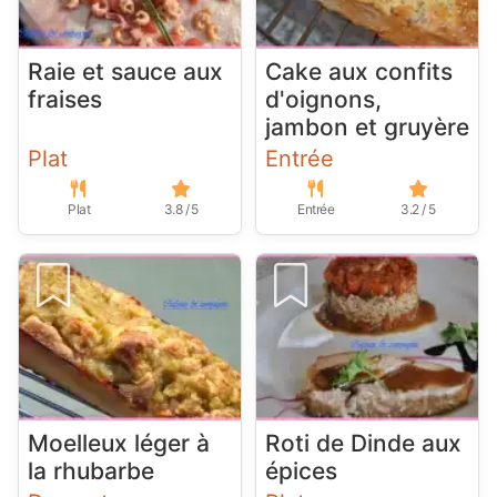
Raie et sauce aux
Cake aux confits
fraises
d'oignons,
jambon et gruyère
Plat
Entrée
Plat
3.8 / 5
Entrée
3.2 / 5
Moelleux léger à
Roti de Dinde aux
la rhubarbe
épices