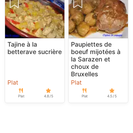
Tajine à la
Paupiettes de
betterave sucrière
boeuf mijotées à
la Sarazen et
choux de
Bruxelles
Plat
Plat
Plat
4.8 / 5
Plat
4.5 / 5