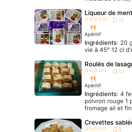
Liqueur de men
Apéritif
Ingrédients
: 20 
vie à 45° 12 cl 
Roulés de lasag
Apéritif
Ingrédients
: 4 f
poivron rouge 1 
fromage ail et fin
Crevettes sabl