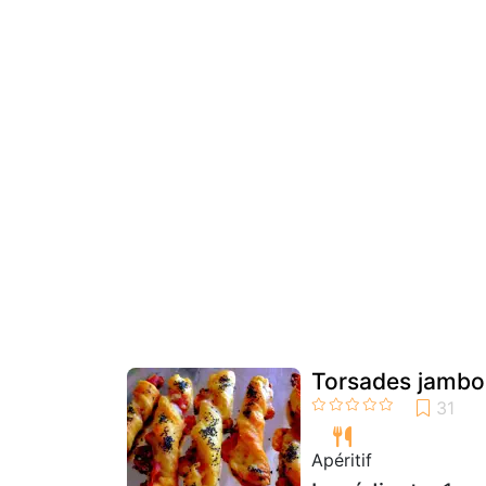
Torsades jamb
Apéritif