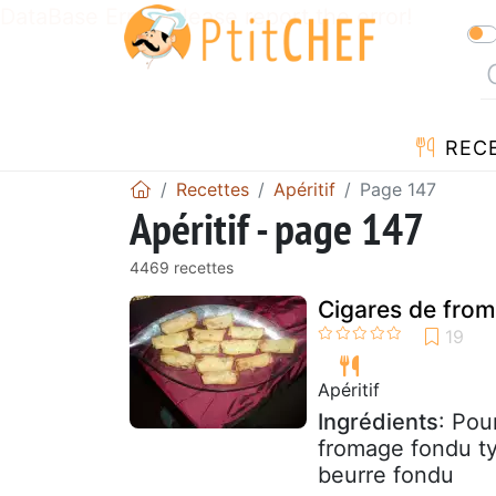
DataBase Error! Please report the error!
REC
Recettes
Apéritif
Page 147
Apéritif - page 147
4469 recettes
Cigares de fro
Apéritif
Ingrédients
: Pou
fromage fondu ty
beurre fondu