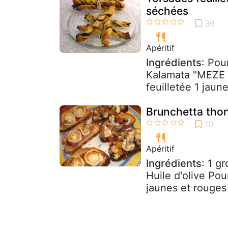
séchées
Apéritif
Ingrédients
: Pou
Kalamata "MEZE 
feuilletée 1 jaun
Brunchetta tho
Apéritif
Ingrédients
: 1 g
Huile d'olive Pou
jaunes et rouges 