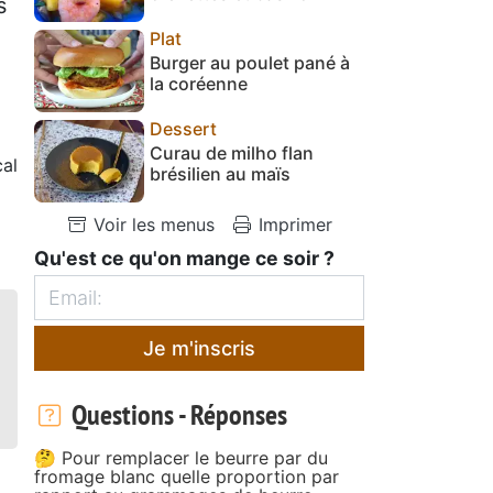
s
Plat
Burger au poulet pané à
la coréenne
Dessert
Curau de milho flan
cal
brésilien au maïs
Voir les menus
Imprimer
Qu'est ce qu'on mange ce soir ?
Je m'inscris
Questions - Réponses
🤔 Pour remplacer le beurre par du
fromage blanc quelle proportion par