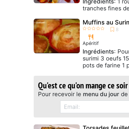
Ingrédients
: 1 r
tranches fines d
Muffins au Surim
Apéritif
Ingrédients
: Pou
surimi 3 oeufs 1
pots de farine 1 p
Qu'est ce qu'on mange ce soir
Pour recevoir le
menu du jour
de 
Torsades feuill