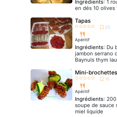
Ingrédients
: 1 r
en dés 10 olive
Tapas
Apéritif
Ingrédients
: Du 
jambon serrano d
Baynuls thym laur
Mini-brochette
Apéritif
Ingrédients
: 200
soupe de sauce s
miel liquide