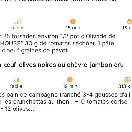
facile
15 min
18 m
r 25 torsades environ 1/2 pot d'Olivade de
HOUSE" 30 g de tomates séchées 1 pâte
e d’oeuf graines de pavot
n-œuf-olives noires ou chèvre-jambon cru
facile
19 min
313 k
ros pain de campagne tranché 3-4 gousses d'ail
r les brunchettas au thon : ~10 tomates cerise
~12 olives...