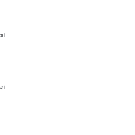
al
cal