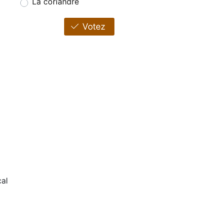
La coriandre
Votez
al