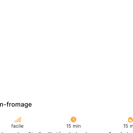
on-fromage
facile
15 min
15 m