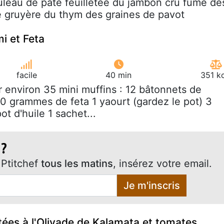
ouleau de pâte feuilletée du jambon cru fumé de
e gruyère du thym des graines de pavot
i et Feta
facile
40 min
351 k
r environ 35 mini muffins : 12 bâtonnets de
50 grammes de feta 1 yaourt (gardez le pot) 3
ot d'huile 1 sachet...
 ?
Ptitchef
tous les matins
, insérez votre email.
Je m'inscris
etées à l'Olivade de Kalamata et tomates