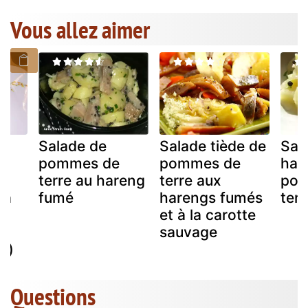
Vous allez aimer
Salade de
Salade tiède de
Sal
pommes de
pommes de
har
terre au hareng
terre aux
po
ma
fumé
harengs fumés
terr
et à la carotte
ad
sauvage
s)
Questions