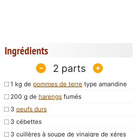
Ingrédients
2
1 kg de
pommes de terre
type amandine
200 g de
harengs
fumés
3
oeufs durs
3 cébettes
3 cuillères à soupe de vinaigre de xéres