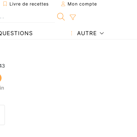
Livre de recettes
Mon compte
QUESTIONS
AUTRE
in
ecette à un ami
ette page
 une question à l'auteur
ublier votre photo de cette r