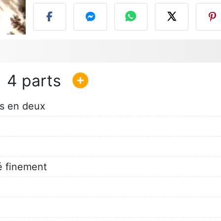
4
s en deux
é finement