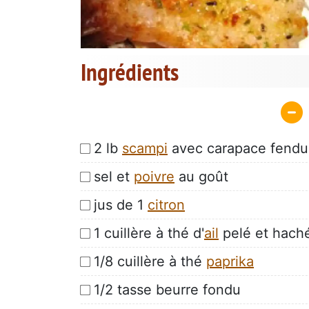
Ingrédients
2 lb
scampi
avec carapace fendu
sel et
poivre
au goût
jus de 1
citron
1 cuillère à thé d'
ail
pelé et hach
1/8 cuillère à thé
paprika
1/2 tasse beurre fondu