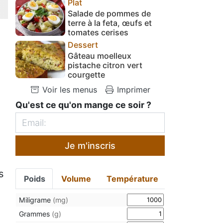
Plat
Salade de pommes de
terre à la feta, œufs et
tomates cerises
Dessert
Gâteau moelleux
pistache citron vert
courgette
Voir les menus
Imprimer
Qu'est ce qu'on mange ce soir ?
Je m'inscris
s
Poids
Volume
Température
Miligrame
(mg)
Grammes
(g)