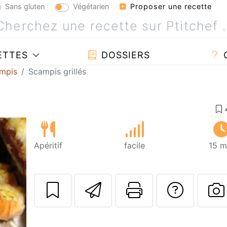
Sans gluten
Végétarien
Proposer une recette
ETTES
DOSSIERS
ampis
Scampis grillés
Apéritif
facile
15 m
Envoyer cette r
Imprimer c
Poser
P