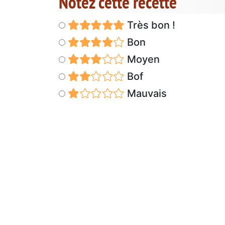
Notez cette recette
Très bon !
Bon
Moyen
Bof
Mauvais