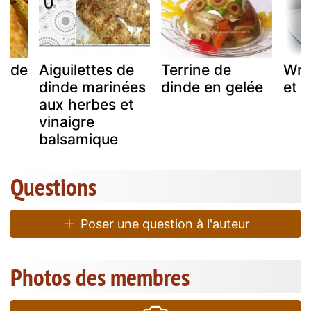
inde
Aiguilettes de
Terrine de
Wra
t
dinde marinées
dinde en gelée
et 
aux herbes et
vinaigre
balsamique
Questions
Poser une question à l'auteur
Photos des membres