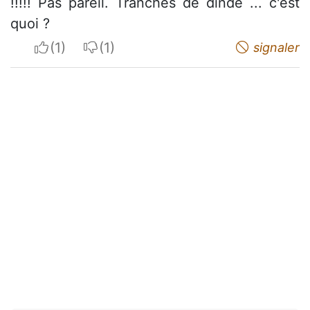
!!!!! Pas pareil. Tranches de dinde ... c'est
quoi ?
I apreciate
I do not appreciate
signaler