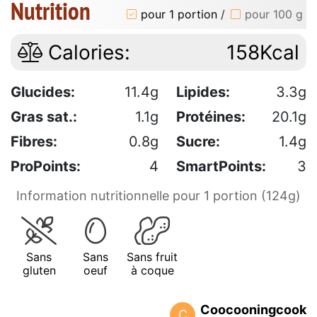
Nutrition
pour 1 portion
/
pour 100 g
Calories:
158Kcal
Glucides:
11.4g
Lipides:
3.3g
Gras sat.:
1.1g
Protéines:
20.1g
Fibres:
0.8g
Sucre:
1.4g
ProPoints:
4
SmartPoints:
3
Information nutritionnelle pour 1 portion (124g)
Sans
Sans
Sans fruit
gluten
oeuf
à coque
Coocooningcook
C