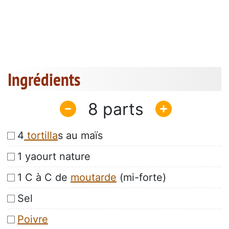
Ingrédients
8
4
tortilla
s au maïs
1 yaourt nature
1 C à C de
moutarde
(mi-forte)
Sel
Poivre