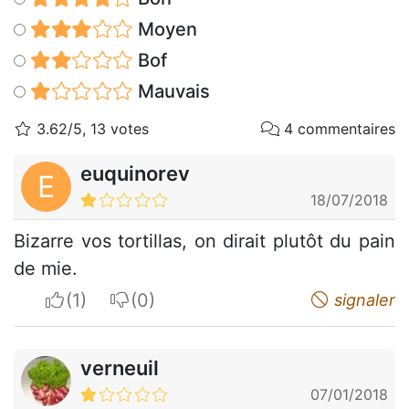
Moyen
Bof
Mauvais
3.62/5, 13 votes
4 commentaires
euquinorev
E
18/07/2018
Bizarre vos tortillas, on dirait plutôt du pain
de mie.
I apreciate
I do not appreciate
signaler
verneuil
07/01/2018