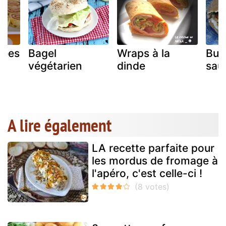
ulées
Bagel
Wraps à la
Bur
végétarien
dinde
sauc
A lire également
LA recette parfaite pour
les mordus de fromage à
l'apéro, c'est celle-ci !