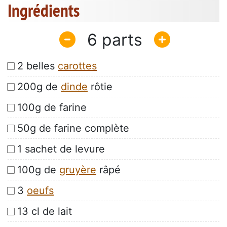
Ingrédients
6
2 belles
carottes
200g de
dinde
rôtie
100g de farine
50g de farine complète
1 sachet de levure
100g de
gruyère
râpé
3
oeufs
13 cl de lait