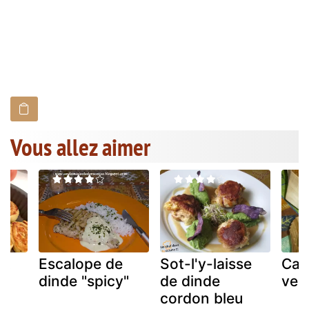
Vous allez aimer
et
Escalope de
Sot-l'y-laisse
Cak
dinde "spicy"
de dinde
ven
cordon bleu