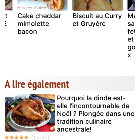
 et
Cake cheddar
Biscuit au Curry
Mad
 2
mimolette
et Gruyère
sal
bacon
feta
et
gor
x
A lire également
Pourquoi la dinde est-
elle l’incontournable de
Noël ? Plongée dans une
tradition culinaire
ancestrale!