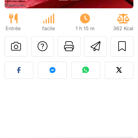
Entrée
facile
1 h 15 m
362 Kcal
Poser une question
Imprimer cet
Envoyer
Publier votre photo de cet