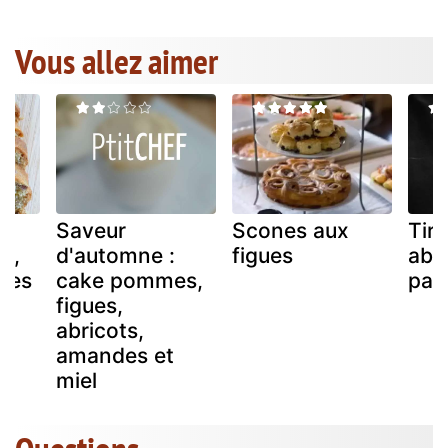
Vous allez aimer
Saveur
Scones aux
Tir
s,
d'automne :
figues
abri
gues
cake pommes,
pal
figues,
abricots,
amandes et
miel