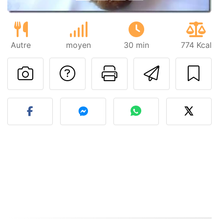
Autre
moyen
30 min
774 Kcal
Poser une question
Imprimer cet
Envoyer
Publier votre photo de cet