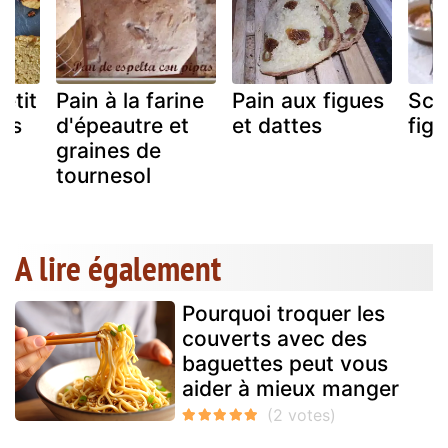
etit
Pain à la farine
Pain aux figues
Sco
ans
d'épeautre et
et dattes
fig
graines de
tournesol
A lire également
Pourquoi troquer les
couverts avec des
baguettes peut vous
aider à mieux manger