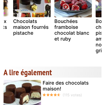
aux
Chocolats
Bouchées
Bou
ats
maison fourrés
framboise
cho
pistache
chocolat blanc
pis
et ruby
ama
noi
gril
A lire également
Faire des chocolats
maison!