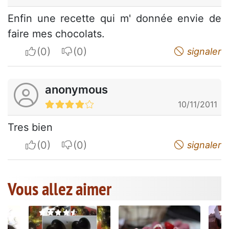
Enfin une recette qui m' donnée envie de
faire mes chocolats.
I apreciate
I do not appreciate
signaler
anonymous
10/11/2011
Tres bien
I apreciate
I do not appreciate
signaler
Vous allez aimer