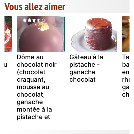
Vous allez aimer
Dôme au
Gâteau à la
Tar
 au
chocolat noir
pistache -
ban
(chocolat
ganache
enr
craquant,
chocolat
rhu
mousse au
gan
chocolat,
cho
ganache
montée à la
pistache et