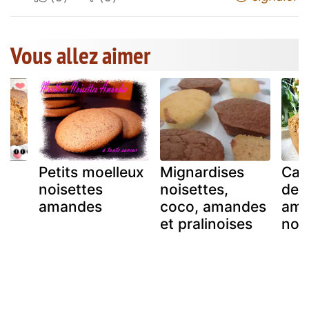
Vous allez aimer
Petits moelleux
Mignardises
Cake
noisettes
noisettes,
de 
t
amandes
coco, amandes
ama
et pralinoises
noi