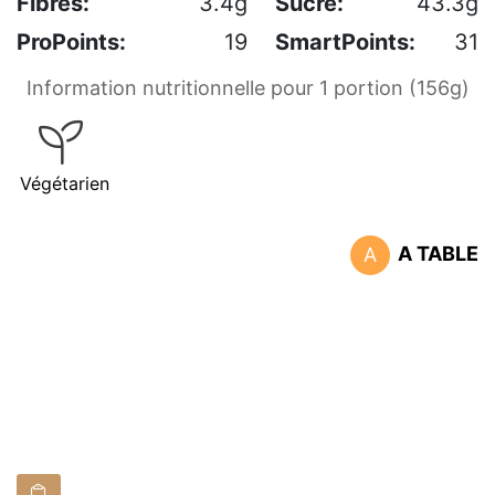
Fibres:
3.4g
Sucre:
43.3g
ProPoints:
19
SmartPoints:
31
Information nutritionnelle pour 1 portion (156g)
Végétarien
A TABLE
A