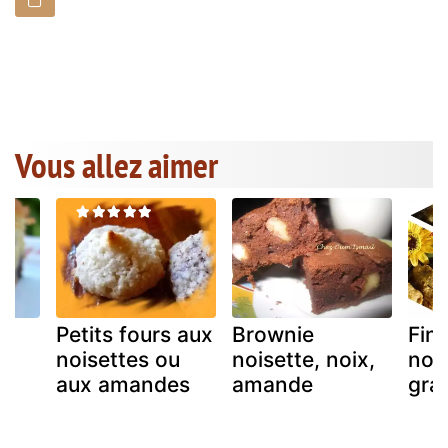
Vous allez aimer
Petits fours aux
Brownie
Fin
noisettes ou
noisette, noix,
nois
u
aux amandes
amande
gra