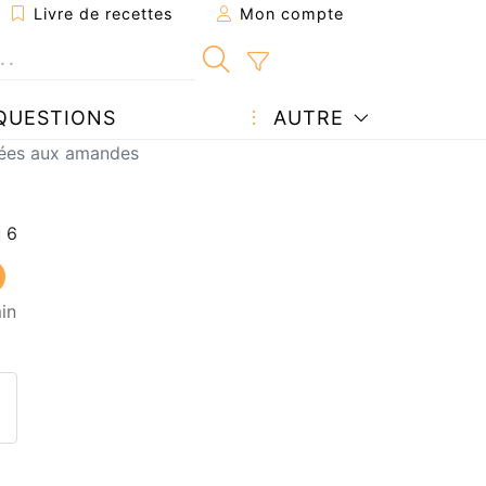
Livre de recettes
Mon compte
QUESTIONS
AUTRE
hées aux amandes
in
ecette à un ami
ette page
 une question à l'auteur
ublier votre photo de cette r