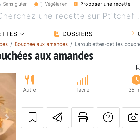
Sans gluten
Végétarien
Proposer une recette
ETTES
DOSSIERS
des
Bouchée aux amandes
Laroubiettes-petites bouc
bouchées aux amandes
Autre
facile
35 m
Envoyer cette r
Imprimer c
Poser
Suivant
P