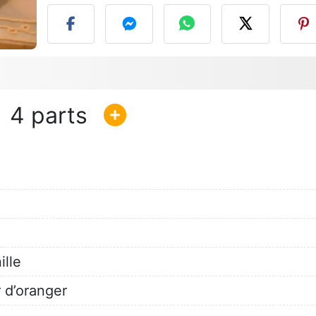
4
ille
r d’oranger