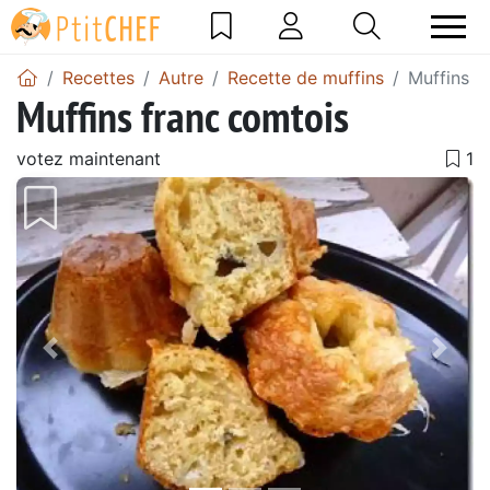
Recettes
Autre
Recette de muffins
Muffins f
Muffins franc comtois
votez maintenant
Précédent
Suiv