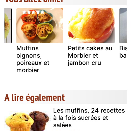
Muffins
Petits cakes au
Bisc
au
oignons,
Morbier et
bac
poireaux et
jambon cru
morbier
A lire également
Les muffins, 24 recettes
à la fois sucrées et
salées