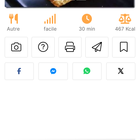
Autre
facile
30 min
467 Kcal
Poser une question
Imprimer cet
Envoyer
Publier votre photo de cet