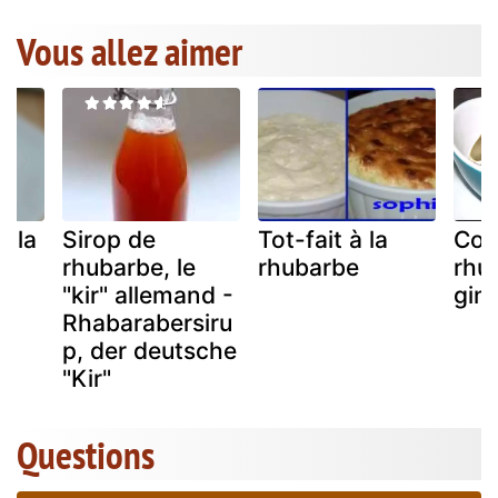
Vous allez aimer
à la
Sirop de
Tot-fait à la
Con
rhubarbe, le
rhubarbe
rhu
"kir" allemand -
gin
Rhabarabersiru
p, der deutsche
"Kir"
Questions