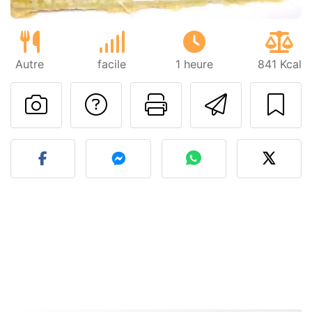
Autre
facile
1 heure
841 Kcal
Poser une question
Imprimer cet
Envoyer
Publier votre photo de cet