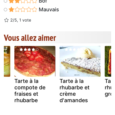
Bof
Mauvais
2/5, 1 vote
Vous allez aimer
Tarte à la
Tarte à la
Tart
de
compote de
rhubarbe et
rhu
fraises et
crème
gros
rhubarbe
d'amandes
et