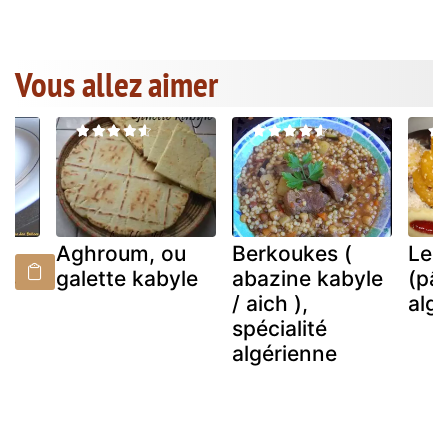
Vous allez aimer
Aghroum, ou
Berkoukes (
Les
es
galette kabyle
abazine kabyle
(pât
(
/ aich ),
alg
spécialité
algérienne