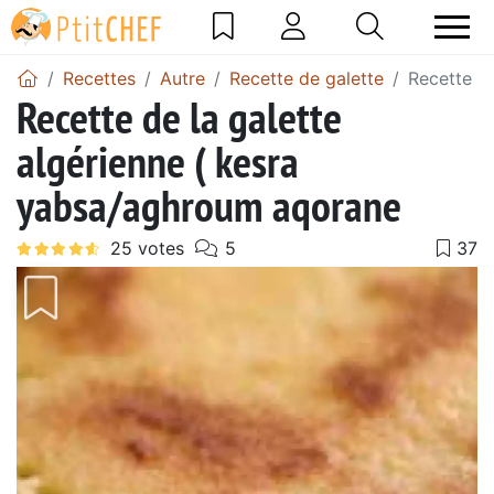
Recettes
Autre
Recette de galette
Recette d
Recette de la galette
algérienne ( kesra
yabsa/aghroum aqorane