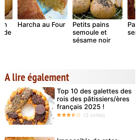
ain
Harcha au Four
Petits pains
Pain
e de
semoule et
sem
sésame noir
A lire également
Top 10 des galettes des
rois des pâtissiers/ères
français 2025 !