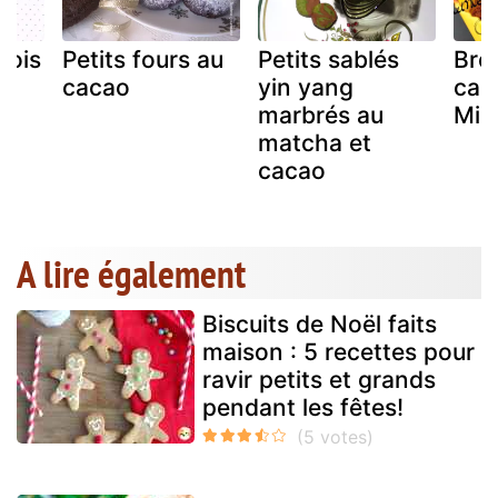
nois
Petits fours au
Petits sablés
Bro
cacao
yin yang
cac
marbrés au
Mic
matcha et
cacao
A lire également
Biscuits de Noël faits
maison : 5 recettes pour
ravir petits et grands
pendant les fêtes!