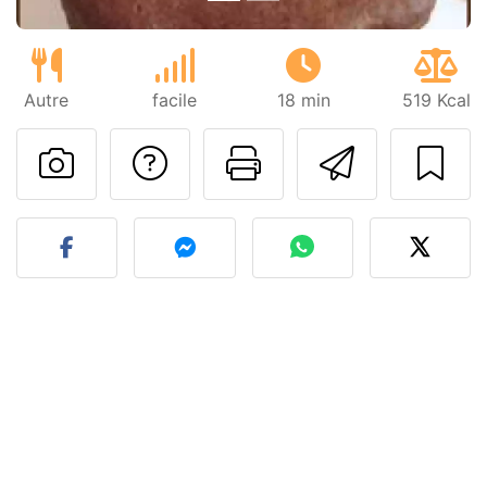
Autre
facile
18 min
519 Kcal
Poser une question
Imprimer cet
Envoyer
Publier votre photo de cet