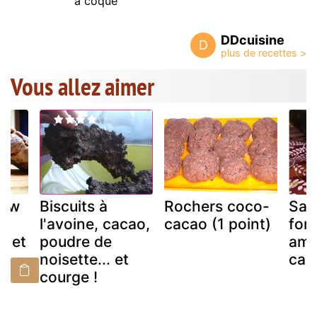
à coque
DDcuisine
D
Vous allez aimer
hew
Biscuits à
Rochers coco-
Sab
l'avoine, cacao,
cacao (1 point)
fon
o et
poudre de
ama
ou
noisette... et
cac
courge !