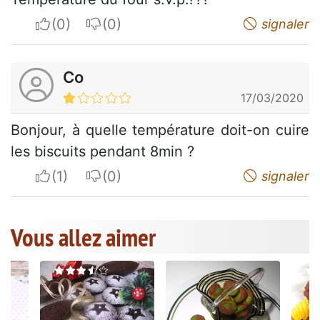
I apreciate
I do not appreciate
signaler
Co
17/03/2020
Bonjour, à quelle température doit-on cuire
les biscuits pendant 8min ?
I apreciate
I do not appreciate
signaler
Vous allez aimer