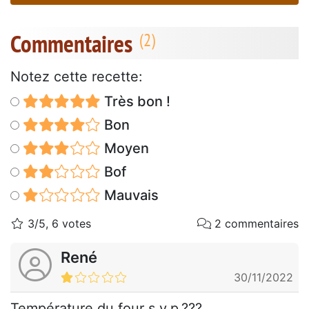
Commentaires
Notez cette recette:
Très bon !
Bon
Moyen
Bof
Mauvais
3/5, 6 votes
2 commentaires
René
30/11/2022
Température du four s.v.p.???