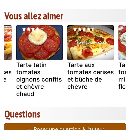
Vous allez aimer
Tarte tatin
Tarte aux
Tar
ises
tomates
tomates cerises
tom
 de
oignons confits
et bûche de
mie
et chèvre
chèvre
fleu
chaud
Questions
Poser une question à l'auteur