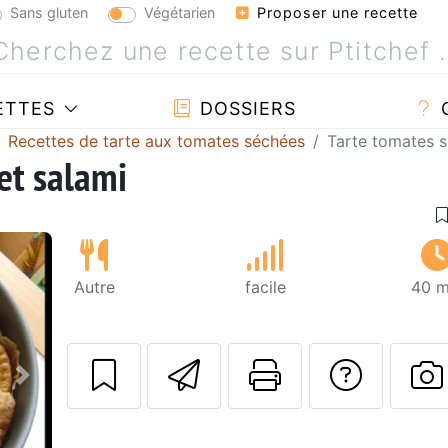
Sans gluten
Végétarien
Proposer une recette
ETTES
DOSSIERS
Recettes de tarte aux tomates séchées
Tarte tomates s
et salami
Autre
facile
40 m
Envoyer cette r
Imprimer c
Poser
Suivant
P