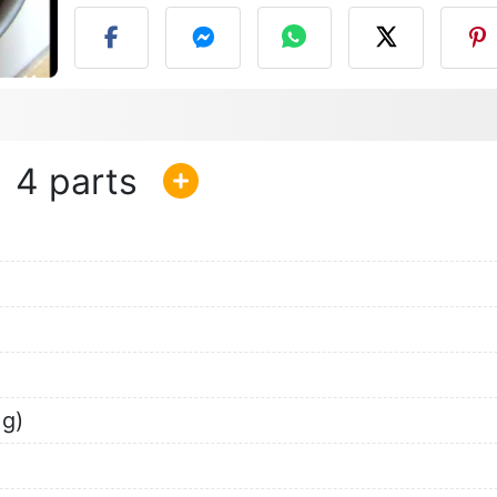
4
 g)