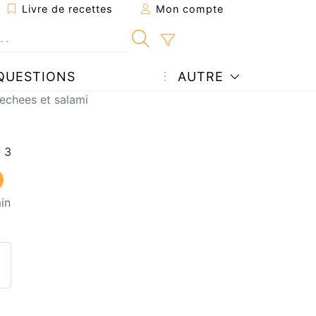
Livre de recettes
Mon compte
QUESTIONS
AUTRE
echees et salami
in
ecette à un ami
ette page
 une question à l'auteur
ublier votre photo de cette r