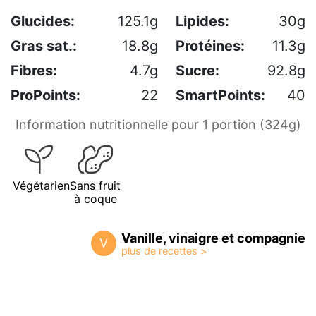
Glucides:
125.1g
Lipides:
30g
Gras sat.:
18.8g
Protéines:
11.3g
Fibres:
4.7g
Sucre:
92.8g
ProPoints:
22
SmartPoints:
40
Information nutritionnelle pour 1 portion (324g)
Végétarien
Sans fruit
à coque
Vanille, vinaigre et compagnie
V