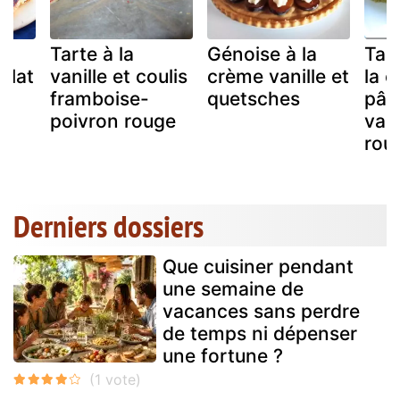
Tarte à la
Génoise à la
Tar
olat
vanille et coulis
crème vanille et
la 
framboise-
quetsches
pâti
poivron rouge
vani
rou
Derniers dossiers
Que cuisiner pendant
une semaine de
vacances sans perdre
de temps ni dépenser
une fortune ?