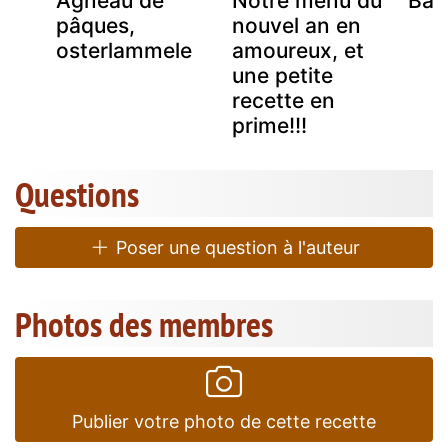
Agneau de
Notre menu du
Bas
pâques,
nouvel an en
osterlammele
amoureux, et
une petite
recette en
prime!!!
Questions
Poser une question à l'auteur
Photos des membres
Publier votre photo de cette recette