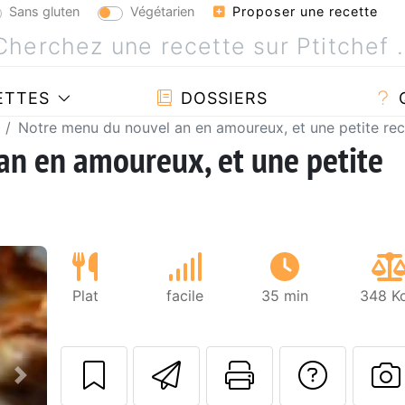
Sans gluten
Végétarien
Proposer une recette
ETTES
DOSSIERS
Notre menu du nouvel an en amoureux, et une petite rece
an en amoureux, et une petite
Plat
facile
35 min
348 Kc
Envoyer cette r
Imprimer c
Poser
Suivant