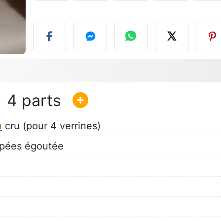
P
4
n
cru (pour 4 verrines)
upées égoutée