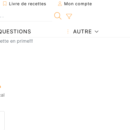
Livre de recettes
Mon compte
QUESTIONS
AUTRE
tte en prime!!!
al
ecette à un ami
ette page
 une question à l'auteur