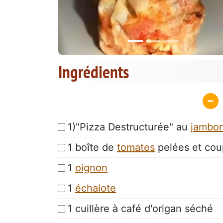
Ingrédients
1)"Pizza Destructurée" au
jambo
1 boîte de
tomates
pelées et co
1
oignon
1
échalote
1 cuillère à café d'origan séché