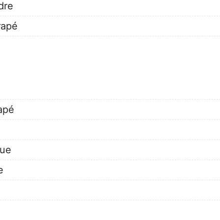
dre
rapé
apé
que
e