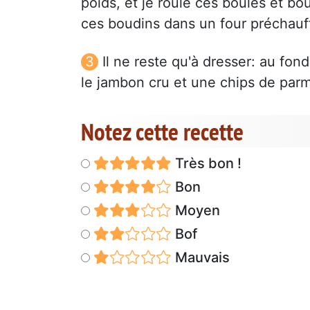
poids, et je roule ces boules et b
ces boudins dans un four préchauf
Il ne reste qu'à dresser: au fo
le jambon cru et une chips de par
Notez cette recette
Très bon !
Bon
Moyen
Bof
Mauvais