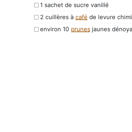
1 sachet de sucre vanillé
2 cuillères à
café
de levure chim
environ 10
prunes
jaunes dénoya