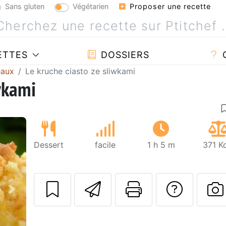
Sans gluten
Végétarien
Proposer une recette
ETTES
DOSSIERS
eaux
Le kruche ciasto ze sliwkami
wkami
Dessert
facile
1 h 5 m
371 K
Envoyer cette r
Imprimer c
Poser
Suivant
P