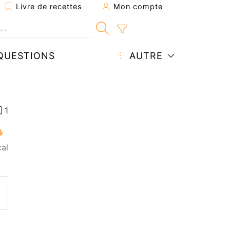
Livre de recettes
Mon compte
QUESTIONS
AUTRE
cal
ecette à un ami
ette page
 une question à l'auteur
ublier votre photo de cette r