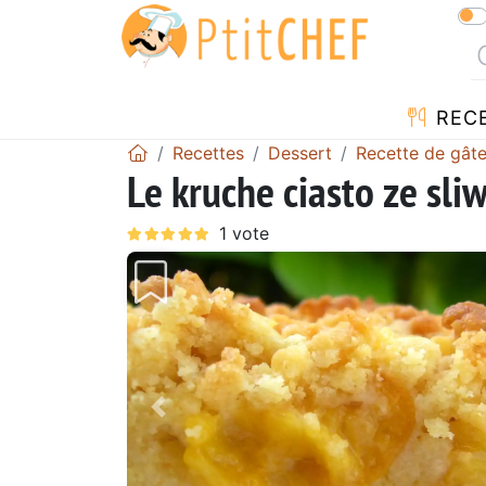
REC
Recettes
Dessert
Recette de gât
Le kruche ciasto ze sli
Précédent