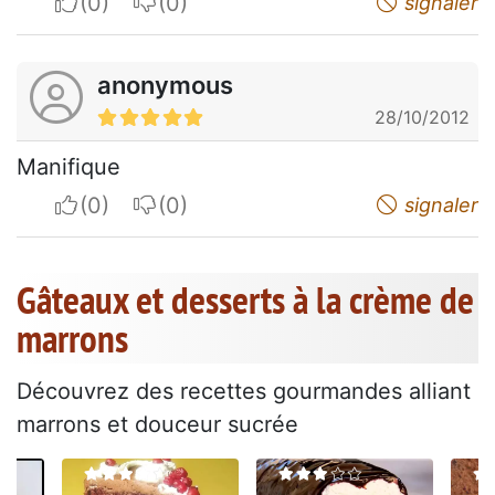
I apreciate
I do not appreciate
signaler
anonymous
28/10/2012
Manifique
I apreciate
I do not appreciate
signaler
Gâteaux et desserts à la crème de
marrons
Découvrez des recettes gourmandes alliant
marrons et douceur sucrée