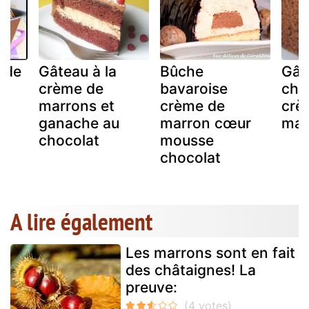
 de
Gâteau à la
Bûche
Gât
crème de
bavaroise
cho
marrons et
crème de
crè
ganache au
marron cœur
mar
chocolat
mousse
chocolat
A lire également
Les marrons sont en fait
des châtaignes! La
preuve: