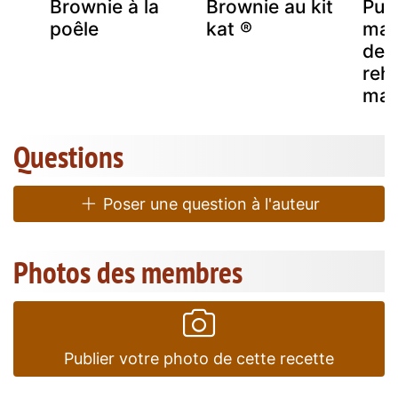
Brownie à la
Brownie au kit
Pur
poêle
kat ®
marr
de 
rehf
mar
Questions
Poser une question à l'auteur
Photos des membres
Publier votre photo de cette recette