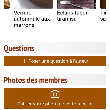
Verrine
Éclairs façon
Tir
automnale aux
tiramisu
sau
marrons
Questions
Poser une question à l'auteur
Photos des membres
Publier votre photo de cette recette