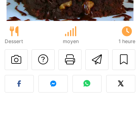
Dessert
moyen
1 heure
Poser une question
Imprimer cet
Envoyer
Publier votre photo de cet