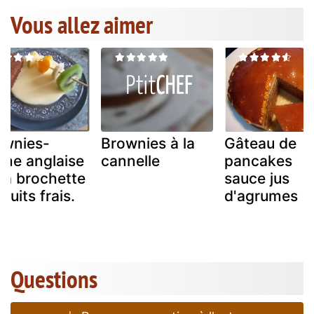
Vous allez aimer
ownies-
Brownies à la
Gâteau de
ème anglaise
cannelle
pancakes
sa brochette
sauce jus
fruits frais.
d'agrumes
Questions