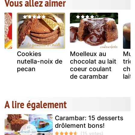
Vous allez aimer
Cookies
Moelleux au
Muf
nutella-noix de
chocolat au lait
tric
pecan
coeur coulant
cho
de carambar
lait
A lire également
Carambar: 15 desserts
drôlement bons!