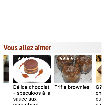
Vous allez aimer
e
Délice chocolat
Trifle brownies
G??
- spéculoos à la
cho
sauce aux
cul
carambars
car