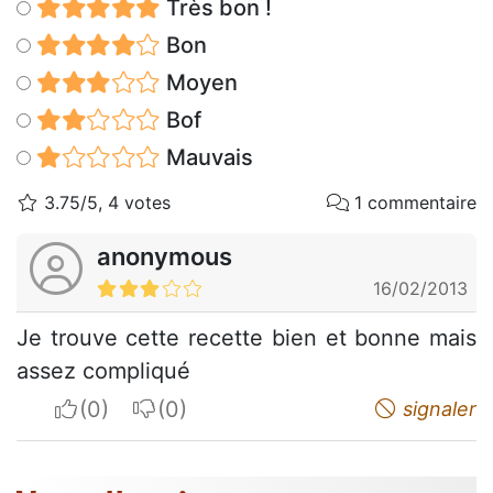
Très bon !
Bon
Moyen
Bof
Mauvais
3.75/5, 4 votes
1 commentaire
anonymous
16/02/2013
Je trouve cette recette bien et bonne mais
assez compliqué
I apreciate
I do not appreciate
signaler