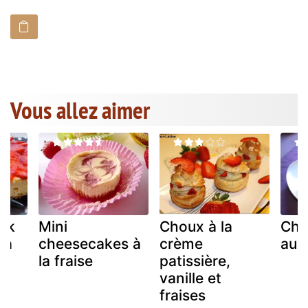
Vous allez aimer
rk
Mini
Choux à la
Che
 à
cheesecakes à
crème
aux 
la fraise
patissière,
vanille et
fraises