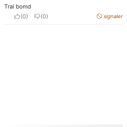
Trai bomd
I apreciate
I do not appreciate
signaler