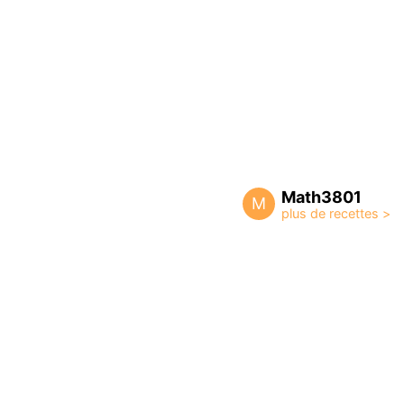
Math3801
M