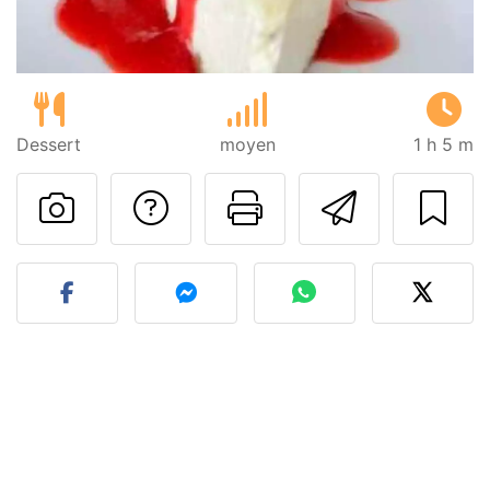
Dessert
moyen
1 h 5 m
Poser une question
Imprimer cet
Envoyer
Publier votre photo de cet