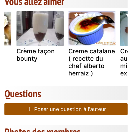
Vous allez aimer
Crème façon
Creme catalane
Crè
s
bounty
( recette du
au 
chef alberto
mic
herraiz )
expe
Questions
Poser une question à l'auteur
Photos des membres