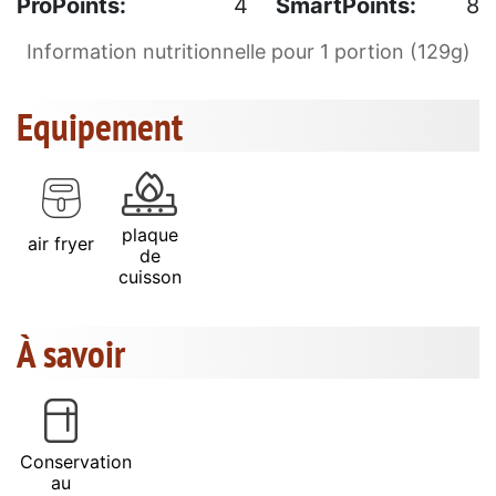
ProPoints:
4
SmartPoints:
8
Information nutritionnelle pour 1 portion (129g)
Equipement
plaque
air fryer
de
cuisson
À savoir
Conservation
au