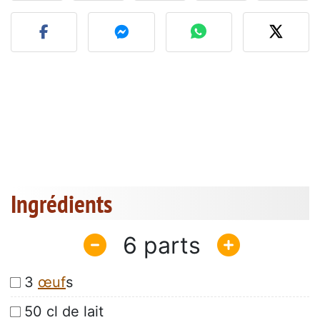
Publier votre photo de cet
Ingrédients
6
3
œuf
s
50 cl de lait