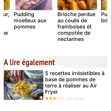
our,
Pudding
Brioche perdue
Pud
x
moelleux aux
au coulis de
bri
pommes
framboises et
due
compotée de
nectarines
A lire également
5 recettes irrésistibles à
base de pommes de
terre à réaliser au Air
Fryer