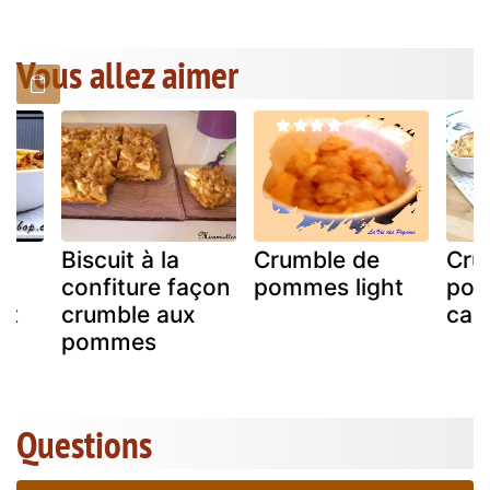
Vous allez aimer
a
Biscuit à la
Crumble de
Cru
confiture façon
pommes light
pom
et
crumble aux
can
s
pommes
Questions