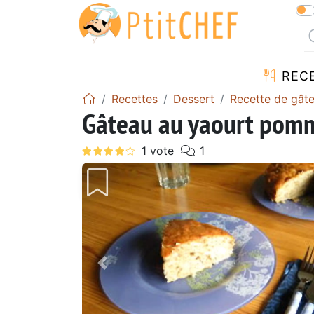
REC
Recettes
Dessert
Recette de gât
Gâteau au yaourt pom
Précédent