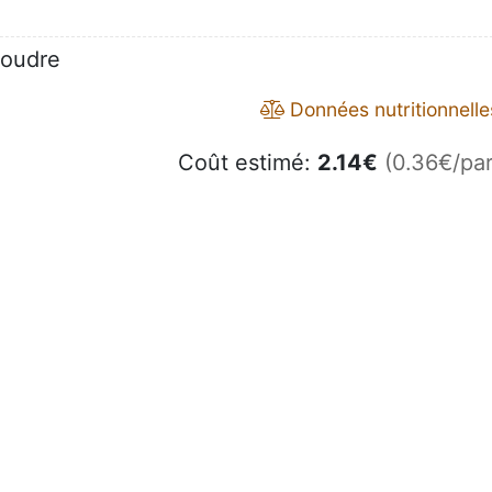
poudre
Données nutritionnelle
Coût estimé:
2.14
€
(0.36€/par