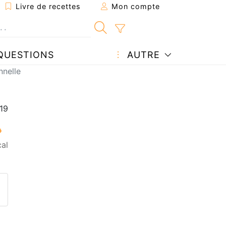
Livre de recettes
Mon compte
QUESTIONS
AUTRE
nelle
al
ecette à un ami
ette page
 une question à l'auteur
ublier votre photo de cette r