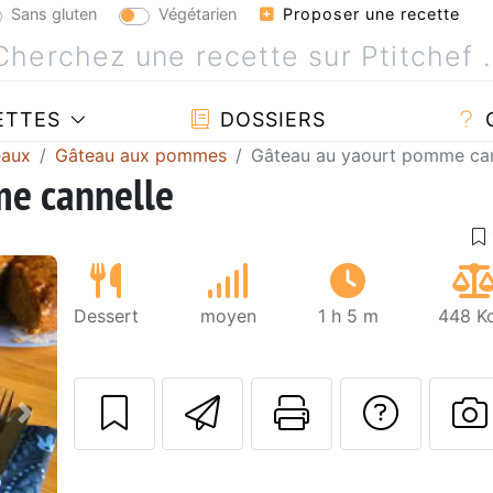
Sans gluten
Végétarien
Proposer une recette
ETTES
DOSSIERS
eaux
Gâteau aux pommes
Gâteau au yaourt pomme can
me cannelle
Dessert
moyen
1 h 5 m
448 Kc
Envoyer cette r
Imprimer c
Poser
Suivant
P