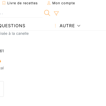
Livre de recettes
Mon compte
QUESTIONS
AUTRE
ée à la canelle
cal
ecette à un ami
ette page
 une question à l'auteur
ublier votre photo de cette r