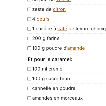
zeste de
citron
4
oeufs
1 cuillère à
café
de levure chimi
200 g farine
100 g poudre d'
amande
Et pour le caramel:
100 ml crème
100 g sucre brun
cannelle en poudre
amandes en morceaux