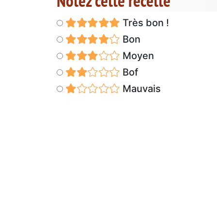
Notez cette recette
Très bon !
Bon
Moyen
Bof
Mauvais