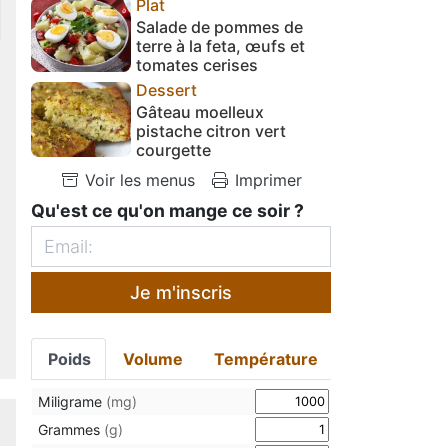
Plat
Salade de pommes de
terre à la feta, œufs et
tomates cerises
Dessert
Gâteau moelleux
pistache citron vert
courgette
Voir les menus
Imprimer
Qu'est ce qu'on mange ce soir ?
Je m'inscris
Poids
Volume
Température
Miligrame
(mg)
Grammes
(g)