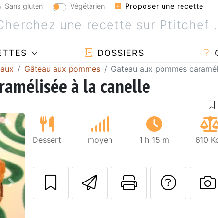
Sans gluten
Végétarien
Proposer une recette
ETTES
DOSSIERS
eaux
Gâteau aux pommes
Gateau aux pommes caramélis
amélisée à la canelle
Dessert
moyen
1 h 15 m
610 K
Envoyer cette r
Imprimer c
Poser
Suivant
P