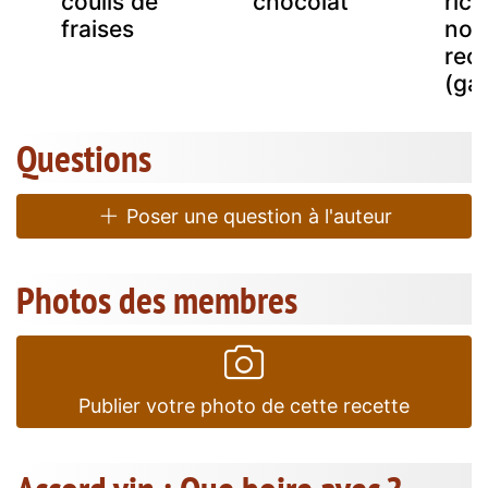
coulis de
chocolat
rico
fraises
nou
rec
(gal
Questions
Poser une question à l'auteur
Photos des membres
Publier votre photo de cette recette