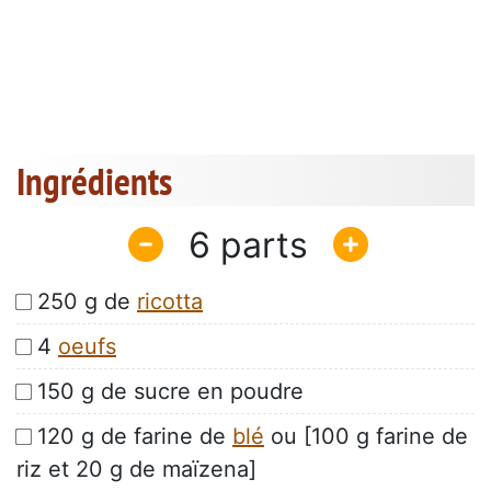
Ingrédients
6
250 g de
ricotta
4
oeufs
150 g de sucre en poudre
120 g de farine de
blé
ou [100 g farine de
riz et 20 g de maïzena]