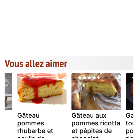
Vous allez aimer
ux
Gâteau
Gâteau aux
Gat
pommes
pommes ricotta
tout
s
rhubarbe et
et pépites de
pom