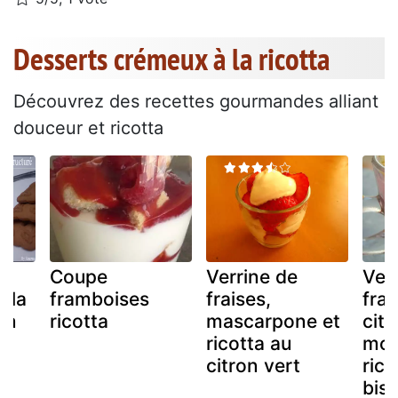
Desserts crémeux à la ricotta
Découvrez des recettes gourmandes alliant
douceur et ricotta
Coupe
Verrine de
Ver
 la
framboises
fraises,
frai
on
ricotta
mascarpone et
cit
ricotta au
mou
citron vert
rico
bisc