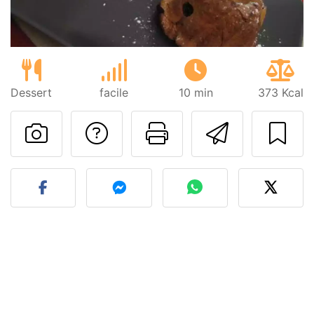
Dessert
facile
10 min
373 Kcal
Poser une question
Imprimer cet
Envoyer
Publier votre photo de cet