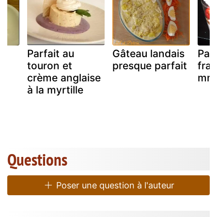
é
Parfait au
Gâteau landais
Parf
touron et
presque parfait
frai
crème anglaise
mmm
à la myrtille
Questions
Poser une question à l'auteur