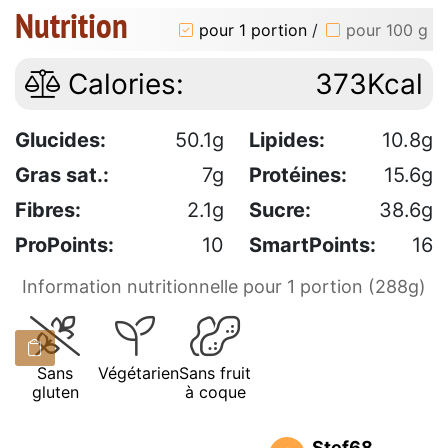
Nutrition
pour 1 portion
/
pour 100 g
Calories:
373Kcal
Glucides:
50.1g
Lipides:
10.8g
Gras sat.:
7g
Protéines:
15.6g
Fibres:
2.1g
Sucre:
38.6g
ProPoints:
10
SmartPoints:
16
Information nutritionnelle pour 1 portion (288g)
Sans
Végétarien
Sans fruit
gluten
à coque
Stef68