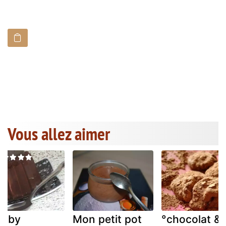
Vous allez aimer
amby
Mon petit pot
°chocolat &