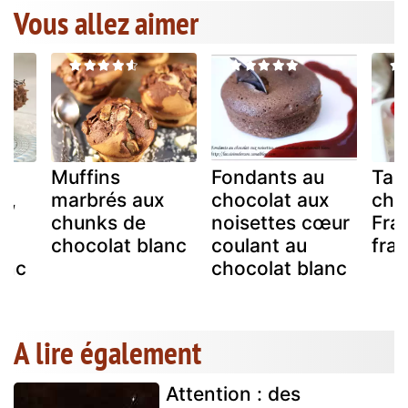
Vous allez aimer
Muffins
Fondants au
Tab
r,
marbrés aux
chocolat aux
cho
chunks de
noisettes cœur
Fra
chocolat blanc
coulant au
fra
anc
chocolat blanc
A lire également
Attention : des