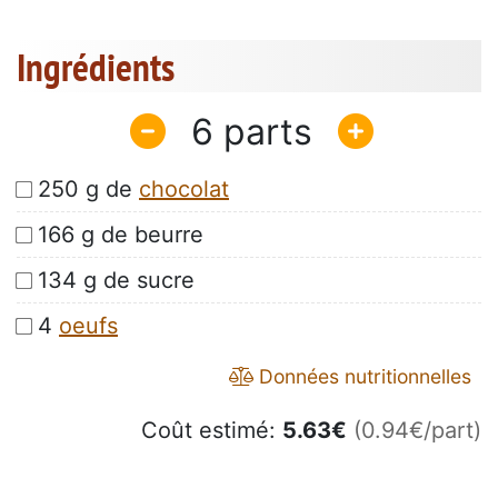
Ingrédients
6
250 g de
chocolat
166 g de beurre
134 g de sucre
4
oeufs
Données nutritionnelles
Coût estimé:
5.63
€
(0.94€/part)