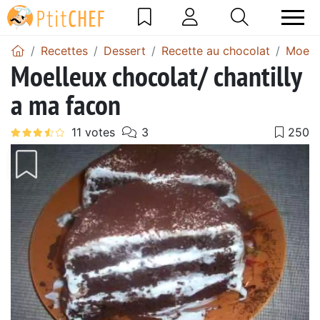
Recettes
Dessert
Recette au chocolat
Moell
Moelleux chocolat/ chantilly
a ma facon