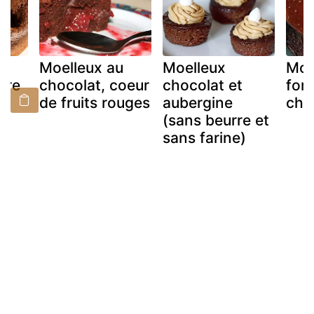
Moelleux au
Moelleux
Moe
ire
chocolat, coeur
chocolat et
fon
de fruits rouges
aubergine
cho
(sans beurre et
sans farine)