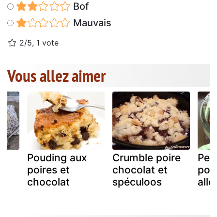
Bof
Mauvais
2/5, 1 vote
Vous allez aimer
Pouding aux
Crumble poire
Pet
poires et
chocolat et
poi
chocolat
spéculoos
allé