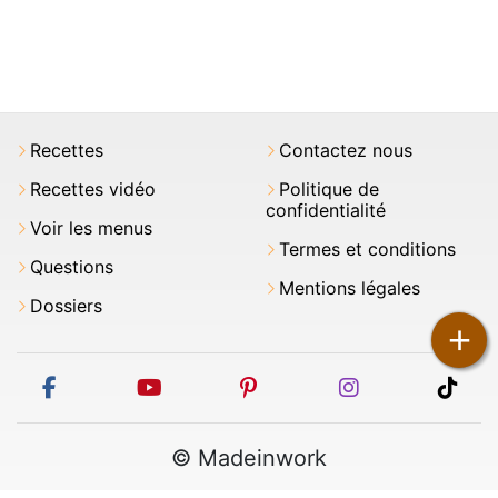
Recettes
Contactez nous
Recettes vidéo
Politique de
confidentialité
Voir les menus
Termes et conditions
Questions
Mentions légales
Dossiers
+
facebook
youtube
pinterest
instagram
tikt
© Madeinwork