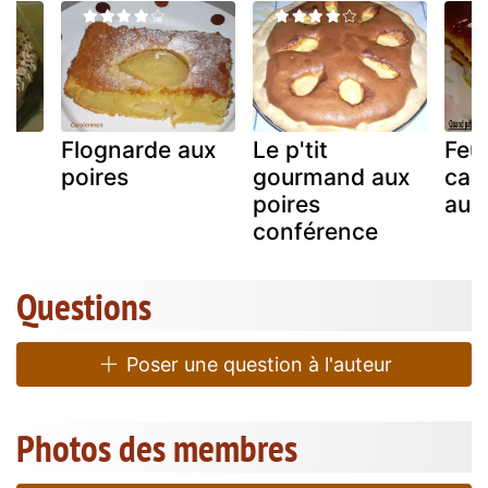
Flognarde aux
Le p'tit
Feui
poires
gourmand aux
car
poires
aux
conférence
Questions
Poser une question à l'auteur
Photos des membres