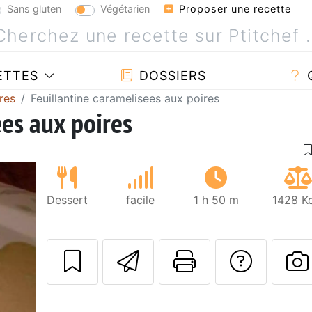
Sans gluten
Végétarien
Proposer une recette
ETTES
DOSSIERS
res
Feuillantine caramelisees aux poires
ees aux poires
Dessert
facile
1 h 50 m
1428 Kc
Envoyer cette r
Imprimer c
Poser
P