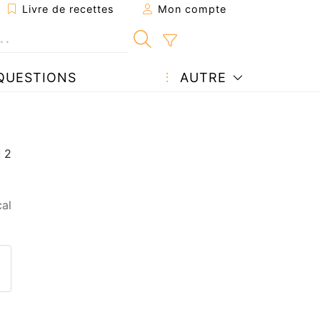
Livre de recettes
Mon compte
QUESTIONS
AUTRE
al
ecette à un ami
ette page
 une question à l'auteur
ublier votre photo de cette r