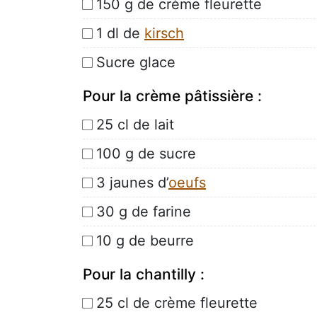
150 g de crème fleurette
1 dl de
kirsch
Sucre glace
Pour la crème pâtissière :
25 cl de lait
100 g de sucre
3 jaunes d’
oeufs
30 g de farine
10 g de beurre
Pour la chantilly :
25 cl de crème fleurette