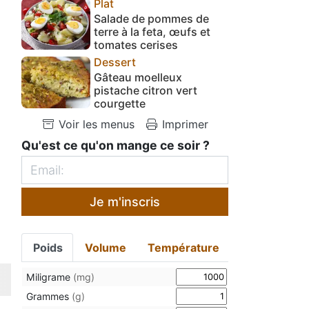
Plat
Salade de pommes de
terre à la feta, œufs et
tomates cerises
Dessert
Gâteau moelleux
pistache citron vert
courgette
Voir les menus
Imprimer
Qu'est ce qu'on mange ce soir ?
Je m'inscris
Poids
Volume
Température
Miligrame
(mg)
Grammes
(g)