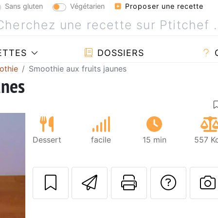
Sans gluten
Végétarien
Proposer une recette
ETTES
DOSSIERS
othie
Smoothie aux fruits jaunes
unes
Dessert
facile
15 min
557 Kc
Envoyer cette r
Imprimer c
Poser
P