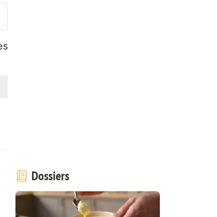
ès
Dossiers