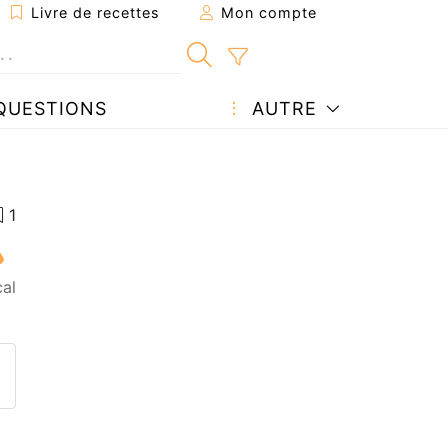
Livre de recettes
Mon compte
QUESTIONS
AUTRE
al
ecette à un ami
ette page
 une question à l'auteur
ublier votre photo de cette r