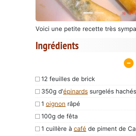
Voici une petite recette très sympa,
Ingrédients
12 feuilles de brick
350g d'
épinards
surgelés haché
1
oignon
râpé
100g de fêta
1 cuillère à
café
de piment de C