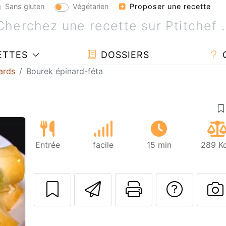
Sans gluten
Végétarien
Proposer une recette
ETTES
DOSSIERS
ards
Bourek épinard-féta
Entrée
facile
15 min
289 Kc
Envoyer cette r
Imprimer c
Poser
Suivant
P