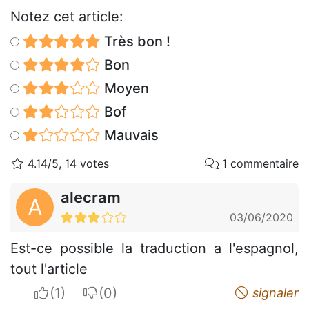
Notez cet article:
Très bon !
Bon
Moyen
Bof
Mauvais
4.14/5, 14 votes
1 commentaire
alecram
A
03/06/2020
Est-ce possible la traduction a l'espagnol,
tout l'article
I apreciate
I do not appreciate
signaler